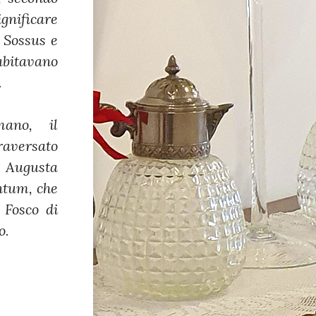
gnificare
 Sossus e
bitavano
.
ano, il
aversato
 Augusta
ntum, che
 Fosco di
o.