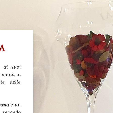
A
 ai suoi
 i menù in
te delle
gana
è un
, secondo