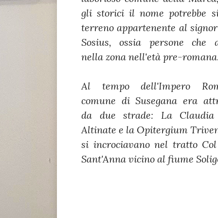
gli storici il nome potrebbe si
terreno appartenente al signor
Sosius, ossia persone che a
nella zona nell'età pre-romana
Al tempo dell'Impero Rom
comune di Susegana era attr
HOME
da due strade: La Claudia
Altinate e la Opitergium Trive
si incrociavano nel tratto Col
RISTORANTE
Sant'Anna vicino al fiume Solig
MENÙ